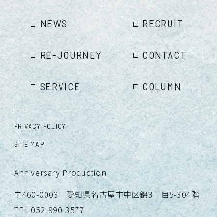
NEWS
RECRUIT
RE-JOURNEY
CONTACT
SERVICE
COLUMN
PRIVACY POLICY
SITE MAP
Anniversary Production
〒460-0003 愛知県名古屋市中区錦3丁目5-304階
TEL 052-990-3577